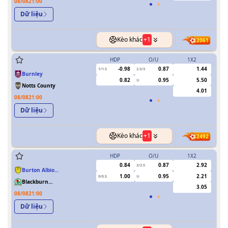
08/08
21:00
Dữ liệu
Kèo khác
+
1
2061
HDP
O/U
1X2
H
-0.98
0.87
1.44
1/1.5
2.5/3
0.5
Burnley
0.82
0.95
5.50
U
Notts County
4.01
08/08
21:00
Dữ liệu
Kèo khác
+
1
2492
HDP
O/U
1X2
H
0.84
0.87
2.92
2/2.5
0
Burton Albion
1.00
0.95
2.21
0/0.5
U
FC
Blackburn
3.05
Rovers
08/08
21:00
Dữ liệu