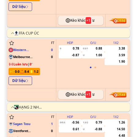
Dữ liệu
Kèo khác
+
1
2556
FFA CUP ÚC
FT
HDP
O/U
1X2
0.78
0.88
3.38
0
0.5/1
Western
0
Sydney
-0.87
1.00
3.59
U
Melbourne
0
Wanderers
Victory FC
1.90
Luân lưu
|
0
'
0
-
0
8
-
4
1
-
2
Dữ liệu
Kèo khác
+
1
2544
HẠNG 2 NHẬT
BẢN
FT
HDP
O/U
1X2
-0.56
0.79
1.26
0/0.5
1.5/2
Sagan Tosu
1
0.61
-0.88
14.50
U
Ventforet
0
Kofu
4.48