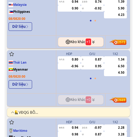
0.94
0.74
1.39
1/1.5
2.5/3
Malaysia
0.90
-0.92
5.90
U
Philippines
4.23
08/08
20:00
Dữ liệu
Kèo khác
+
1
2572
HDP
O/U
1X2
H
0.80
0.87
1.34
1/1.5
3
0.5
Thái Lan
-0.96
0.95
6.50
U
Myanmar
4.50
08/08
20:00
Dữ liệu
Kèo khác
+
0
2669
VĐQG BỒ
ĐÀO NHA
HDP
O/U
1X2
H
0.94
-0.97
2.28
0/0.5
2/2.5
0
Maritimo
0.98
0.87
3.28
U