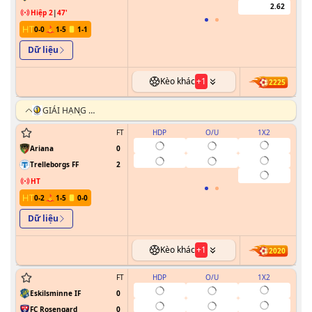
2.62
Hiệp 2
|
47
'
0
-
0
1
-
5
1
-
1
Dữ liệu
Kèo khác
+
1
2225
GIẢI HẠNG 2
THỤY ĐIỂN
FT
HDP
O/U
1X2
Ariana
0
Trelleborgs FF
2
HT
0
-
2
1
-
5
0
-
0
Dữ liệu
Kèo khác
+
1
2020
FT
HDP
O/U
1X2
Eskilsminne IF
0
FC Rosengard
0