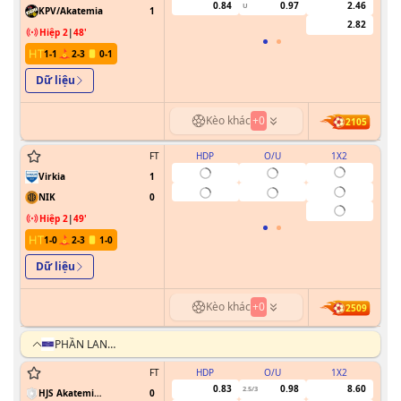
0.84
0.97
2.46
U
KPV/Akatemia
1
2.82
Hiệp 2
|
48
'
1
-
1
2
-
3
0
-
1
Dữ liệu
Kèo khác
+
0
2105
FT
HDP
O/U
1X2
Virkia
1
NIK
0
Hiệp 2
|
49
'
1
-
0
2
-
3
1
-
0
Dữ liệu
Kèo khác
+
0
2509
PHẦN LAN
KANSALLINEN
LIIGA NỮ
FT
HDP
O/U
1X2
0.83
0.98
8.60
2.5/3
HJS Akatemia
0