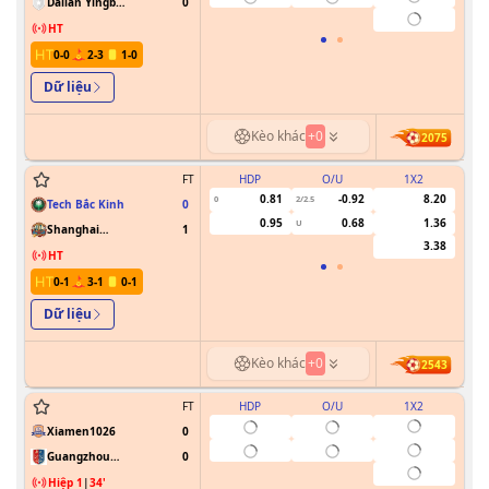
Dalian Yingbo
0
B
HT
0
-
0
2
-
3
1
-
0
Dữ liệu
Kèo khác
+
0
2075
FT
HDP
O/U
1X2
0.81
-0.92
8.20
0
2/2.5
Tech Bắc Kinh
0
0.95
0.68
1.36
U
Shanghai
1
Second
3.38
HT
0
-
1
3
-
1
0
-
1
Dữ liệu
Kèo khác
+
0
2543
FT
HDP
O/U
1X2
0/0.5
Xiamen1026
0
Guangzhou
0
dandelion FC
Hiệp 1
|
34
'