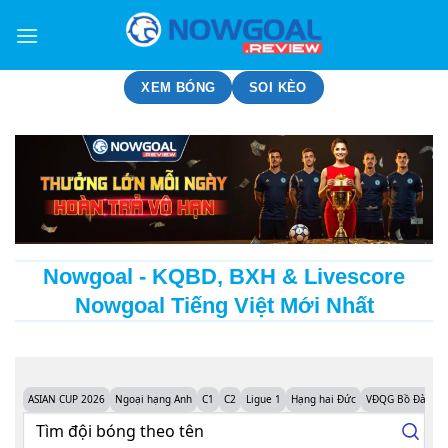
Bỏ
qua
nội
dung
XEM BÓNG
SOI KÈO
Nowgoal - KQBD, BXH & Livescore
Nowgoal Tiếng Việt Mới Nhất
ASIAN CUP 2026
Ngoại hạng Anh
C1
C2
Ligue 1
Hạng hai Đức
VĐQG Bồ Đào N