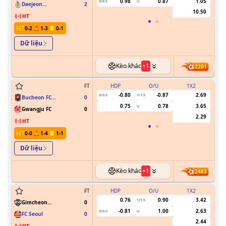
0.98
0.87
1.05
0/0.5
U
Daejeon
2
Citizen
10.50
HT
0
-
2
1
-
3
0
-
1
Dữ liệu
Kèo khác
+
1
2201
FT
HDP
O/U
1X2
-0.80
-0.87
2.69
0/0.5
1/1.5
Bucheon FC
0
1995
0.75
0.78
3.65
U
Gwangju FC
0
2.29
HT
0
-
0
1
-
4
1
-
1
Dữ liệu
Kèo khác
+
1
2483
FT
HDP
O/U
1X2
0.76
0.90
3.42
1/1.5
Gimcheon
0
Sangmu
-0.81
1.00
2.63
0/0.5
U
FC Seoul
0
2.44
HT