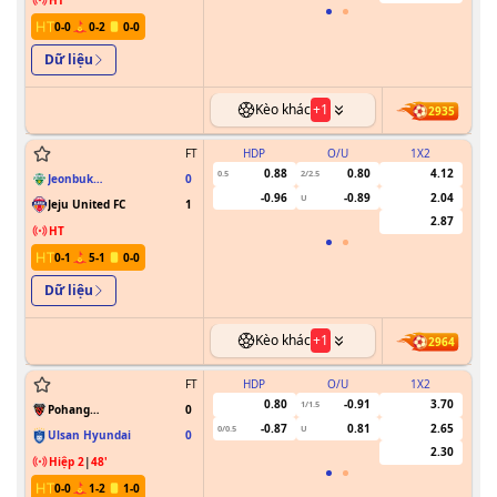
0
-
0
0
-
2
0
-
0
Dữ liệu
Kèo khác
+
1
2935
FT
HDP
O/U
1X2
0.88
0.80
4.12
0.5
2/2.5
Jeonbuk
0
Hyundai
-0.96
-0.89
2.04
U
Jeju United FC
1
Motors
2.87
HT
0
-
1
5
-
1
0
-
0
Dữ liệu
Kèo khác
+
1
2964
FT
HDP
O/U
1X2
0.80
-0.91
3.70
1/1.5
Pohang
0
Steelers
-0.87
0.81
2.65
0/0.5
U
Ulsan Hyundai
0
2.30
Hiệp 2
|
48
'
0
-
0
1
-
2
1
-
0