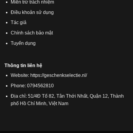
Miễn trừ trách nhiệm
Điều khoản sử dụng
Tác giả
Chính sách bảo mật
Tuyển dụng
Thông tin liên hệ
Website:
https://geschenkselectie.nl/
Phone: 0794562810
Địa chỉ: 51/4Đ Tổ 82, Tân Thới Nhất, Quận 12, Thành
phố Hồ Chí Minh, Việt Nam