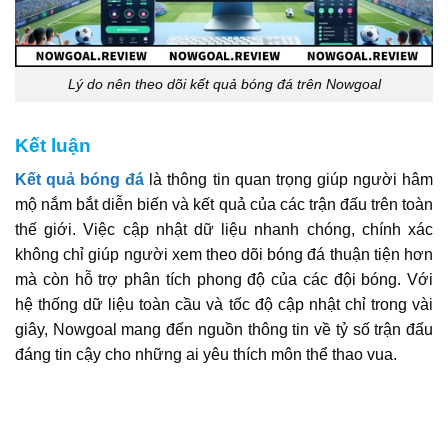
Lý do nên theo dõi kết quả bóng đá trên Nowgoal
Kết luận
Kết quả bóng đá
là thông tin quan trọng giúp người hâm
mộ nắm bắt diễn biến và kết quả của các trận đấu trên toàn
thế giới. Việc cập nhật dữ liệu nhanh chóng, chính xác
không chỉ giúp người xem theo dõi bóng đá thuận tiện hơn
mà còn hỗ trợ phân tích phong độ của các đội bóng. Với
hệ thống dữ liệu toàn cầu và tốc độ cập nhật chỉ trong vài
giây, Nowgoal mang đến nguồn thông tin về tỷ số trận đấu
đáng tin cậy cho những ai yêu thích môn thể thao vua.