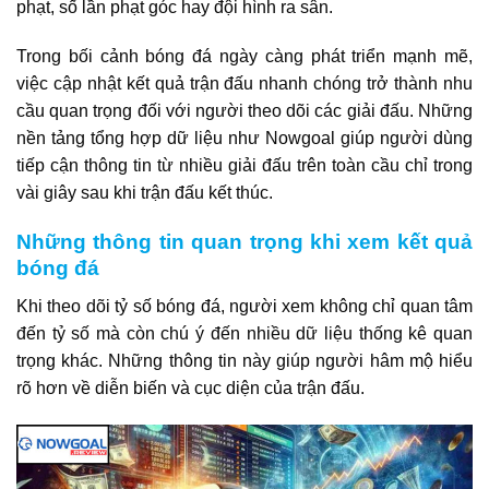
phạt, số lần phạt góc hay đội hình ra sân.
Trong bối cảnh bóng đá ngày càng phát triển mạnh mẽ,
việc cập nhật kết quả trận đấu nhanh chóng trở thành nhu
cầu quan trọng đối với người theo dõi các giải đấu. Những
nền tảng tổng hợp dữ liệu như Nowgoal giúp người dùng
tiếp cận thông tin từ nhiều giải đấu trên toàn cầu chỉ trong
vài giây sau khi trận đấu kết thúc.
Những thông tin quan trọng khi xem kết quả
bóng đá
Khi theo dõi tỷ số bóng đá, người xem không chỉ quan tâm
đến tỷ số mà còn chú ý đến nhiều dữ liệu thống kê quan
trọng khác. Những thông tin này giúp người hâm mộ hiểu
rõ hơn về diễn biến và cục diện của trận đấu.