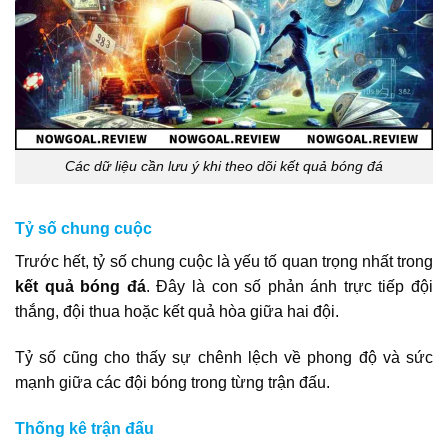
Các dữ liệu cần lưu ý khi theo dõi kết quả bóng đá
Tỷ số chung cuộc
Trước hết, tỷ số chung cuộc là yếu tố quan trọng nhất trong
kết quả bóng đá
. Đây là con số phản ánh trực tiếp đội
thắng, đội thua hoặc kết quả hòa giữa hai đội.
Tỷ số cũng cho thấy sự chênh lệch về phong độ và sức
mạnh giữa các đội bóng trong từng trận đấu.
Thống kê trận đấu