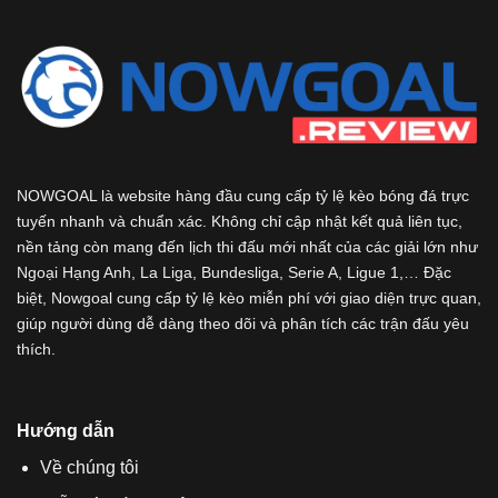
NOWGOAL
là website hàng đầu cung cấp tỷ lệ kèo bóng đá trực
tuyến nhanh và chuẩn xác. Không chỉ cập nhật kết quả liên tục,
nền tảng còn mang đến lịch thi đấu mới nhất của các giải lớn như
Ngoại Hạng Anh, La Liga, Bundesliga, Serie A, Ligue 1,… Đặc
biệt, Nowgoal cung cấp tỷ lệ kèo miễn phí với giao diện trực quan,
giúp người dùng dễ dàng theo dõi và phân tích các trận đấu yêu
thích.
Hướng dẫn
Về chúng tôi