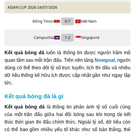
ASIAN CUP 2026
-
24/07/2026
Đông Timor
0
-
7
Việt Nam
Campuchia
1
-
2
Singapore
Kết quả bóng đá
luôn là thông tin được người hâm mộ
quan tâm sau mỗi trận đấu. Trên nền tảng
Nowgoal
, người
dùng có thể theo dõi tỷ số trực tuyến, lịch thi đấu và nhiều
dữ liệu thống kê hữu ích được cập nhật gần như ngay lập
tức.
Kết quả bóng đá là gì
Kết quả bóng đá
là thông tin phản ánh tỷ số cuối cùng
của một trận đấu giữa hai đội bóng sau khi trọng tài kết
thúc thời gian thi đấu chính thức. Ngoài tỷ số, dữ liệu còn
có thể bao gồm nhiều yếu tố khác như số bàn thắng, thẻ