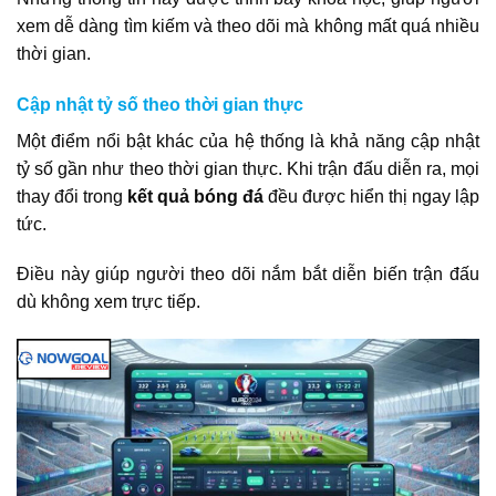
xem dễ dàng tìm kiếm và theo dõi mà không mất quá nhiều
thời gian.
Cập nhật tỷ số theo thời gian thực
Một điểm nổi bật khác của hệ thống là khả năng cập nhật
tỷ số gần như theo thời gian thực. Khi trận đấu diễn ra, mọi
thay đổi trong
kết quả bóng đá
đều được hiển thị ngay lập
tức.
Điều này giúp người theo dõi nắm bắt diễn biến trận đấu
dù không xem trực tiếp.