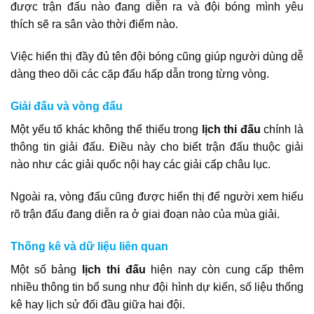
được trận đấu nào đang diễn ra và đội bóng mình yêu
thích sẽ ra sân vào thời điểm nào.
Việc hiển thị đầy đủ tên đội bóng cũng giúp người dùng dễ
dàng theo dõi các cặp đấu hấp dẫn trong từng vòng.
Giải đấu và vòng đấu
Một yếu tố khác không thể thiếu trong
lịch thi đấu
chính là
thông tin giải đấu. Điều này cho biết trận đấu thuộc giải
nào như các giải quốc nội hay các giải cấp châu lục.
Ngoài ra, vòng đấu cũng được hiển thị để người xem hiểu
rõ trận đấu đang diễn ra ở giai đoạn nào của mùa giải.
Thống kê và dữ liệu liên quan
Một số bảng
lịch thi đấu
hiện nay còn cung cấp thêm
nhiều thông tin bổ sung như đội hình dự kiến, số liệu thống
kê hay lịch sử đối đầu giữa hai đội.