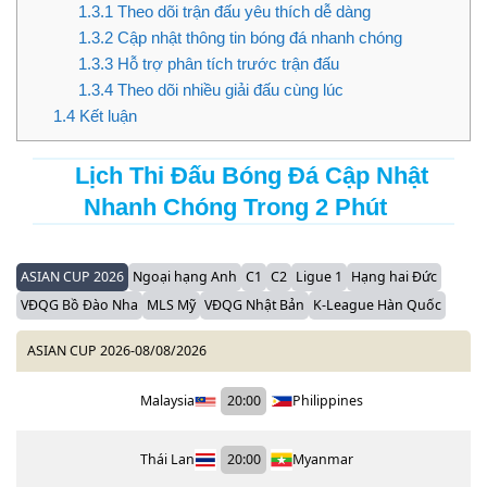
1.3.1
Theo dõi trận đấu yêu thích dễ dàng
1.3.2
Cập nhật thông tin bóng đá nhanh chóng
1.3.3
Hỗ trợ phân tích trước trận đấu
1.3.4
Theo dõi nhiều giải đấu cùng lúc
1.4
Kết luận
Lịch Thi Đấu Bóng Đá Cập Nhật
Nhanh Chóng Trong 2 Phút
ASIAN CUP 2026
Ngoại hạng Anh
C1
C2
Ligue 1
Hạng hai Đức
VĐQG Bồ Đào Nha
MLS Mỹ
VĐQG Nhật Bản
K-League Hàn Quốc
ASIAN CUP 2026
-
08/08/2026
Malaysia
20:00
Philippines
Thái Lan
20:00
Myanmar