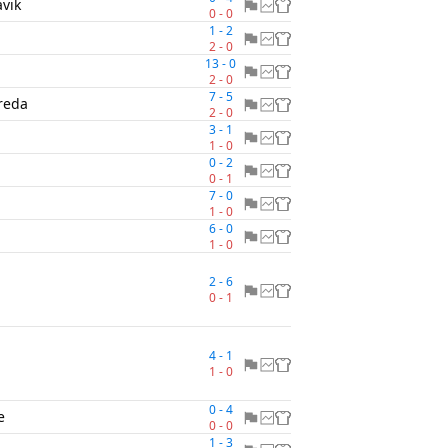
avik
0
-
0
1
-
2
2
-
0
13
-
0
2
-
0
7
-
5
reda
2
-
0
3
-
1
1
-
0
0
-
2
d
0
-
1
7
-
0
1
-
0
6
-
0
1
-
0
2
-
6
0
-
1
4
-
1
1
-
0
0
-
4
e
0
-
0
1
-
3