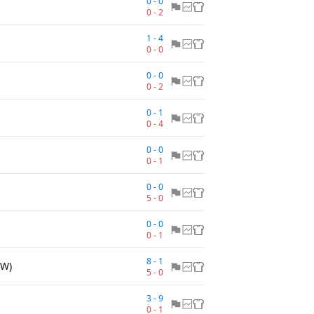
0
-
0
0
-
2
1
-
4
0
-
0
0
-
0
0
-
2
0
-
1
0
-
4
0
-
0
0
-
1
0
-
0
5
-
0
0
-
0
0
-
1
8
-
1
(W)
5
-
0
3
-
9
0
-
1