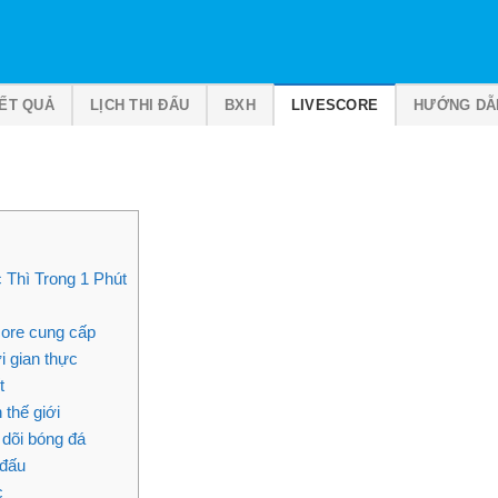
ẾT QUẢ
LỊCH THI ĐẤU
BXH
LIVESCORE
HƯỚNG DẪ
Thì Trong 1 Phút
core cung cấp
i gian thực
t
 thế giới
 dõi bóng đá
 đấu
c