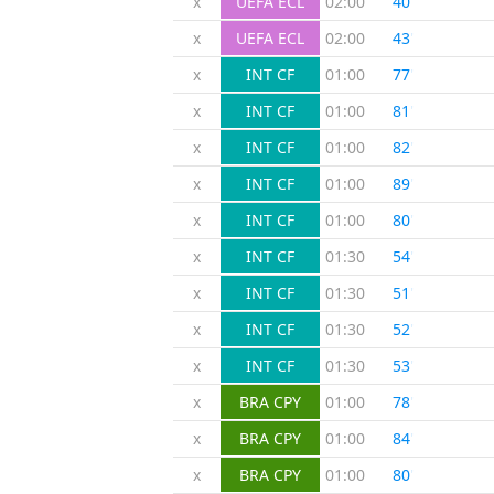
x
UEFA ECL
02:00
40
'
x
UEFA ECL
02:00
43
'
x
INT CF
01:00
77
'
x
INT CF
01:00
81
'
x
INT CF
01:00
82
'
x
INT CF
01:00
89
'
x
INT CF
01:00
80
'
x
INT CF
01:30
54
'
x
INT CF
01:30
51
'
x
INT CF
01:30
52
'
x
INT CF
01:30
53
'
x
BRA CPY
01:00
78
'
x
BRA CPY
01:00
84
'
x
BRA CPY
01:00
80
'