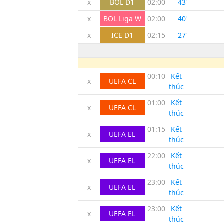
x
BOL D1
02:00
43
'
x
BOL Liga W
02:00
40
'
x
ICE D1
02:15
27
'
00:10
Kết
x
UEFA CL
thúc
01:00
Kết
x
UEFA CL
thúc
01:15
Kết
x
UEFA EL
thúc
22:00
Kết
x
UEFA EL
thúc
23:00
Kết
x
UEFA EL
thúc
23:00
Kết
x
UEFA EL
thúc