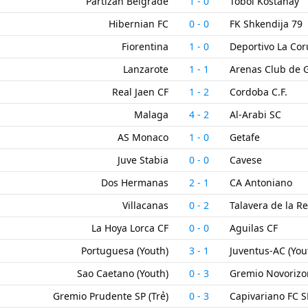
Partizan Belgrade
1
-
0
Tobol Kostanay
Hibernian FC
0
-
0
FK Shkendija 79
Fiorentina
1
-
0
Deportivo La Co
Lanzarote
1
-
1
Arenas Club de 
Real Jaen CF
1
-
2
Cordoba C.F.
Malaga
4
-
2
Al-Arabi SC
AS Monaco
1
-
0
Getafe
Juve Stabia
0
-
0
Cavese
Dos Hermanas
2
-
1
CA Antoniano
Villacanas
0
-
2
Talavera de la R
La Hoya Lorca CF
0
-
0
Aguilas CF
Portuguesa (Youth)
3
-
1
Juventus-AC (You
Sao Caetano (Youth)
0
-
3
Gremio Novorizon
Gremio Prudente SP (Trẻ)
0
-
3
Capivariano FC S