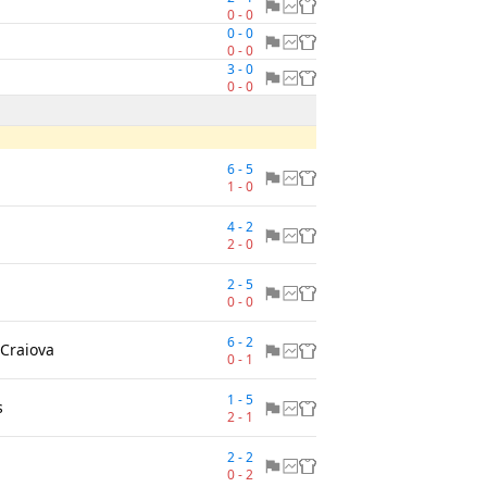
0
-
0
0
-
0
0
-
0
3
-
0
0
-
0
6
-
5
1
-
0
4
-
2
2
-
0
2
-
5
0
-
0
6
-
2
 Craiova
0
-
1
1
-
5
s
2
-
1
2
-
2
0
-
2