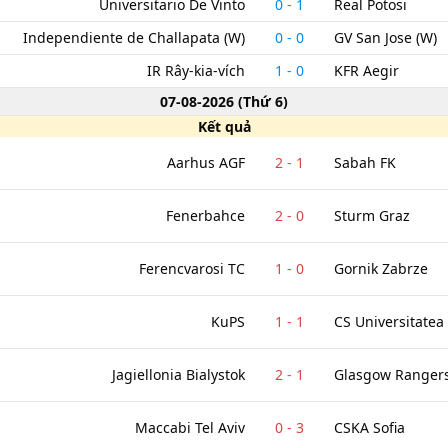
Universitario De Vinto
0
-
1
Real Potosi
Independiente de Challapata (W)
0
-
0
GV San Jose (W)
IR Rây-kia-vích
1
-
0
KFR Aegir
07-08-2026
(
Thứ 6
)
Kết quả
Aarhus AGF
2
-
1
Sabah FK
Fenerbahce
2
-
0
Sturm Graz
Ferencvarosi TC
1
-
0
Gornik Zabrze
KuPS
1
-
1
CS Universitatea
Jagiellonia Bialystok
2
-
1
Glasgow Ranger
Maccabi Tel Aviv
0
-
3
CSKA Sofia