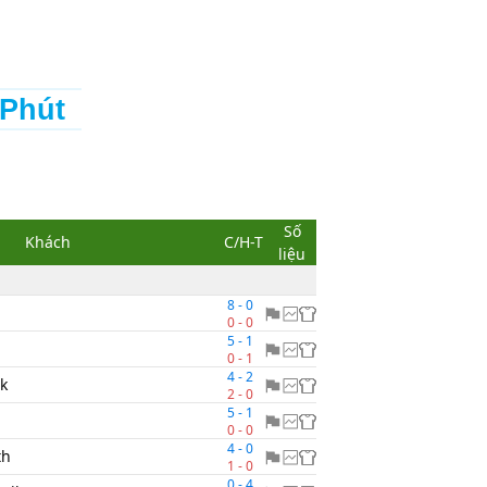
 Phút
Số
Khách
C/H-T
liệu
8
-
0
0
-
0
5
-
1
0
-
1
4
-
2
ik
2
-
0
5
-
1
0
-
0
4
-
0
th
1
-
0
0
-
4