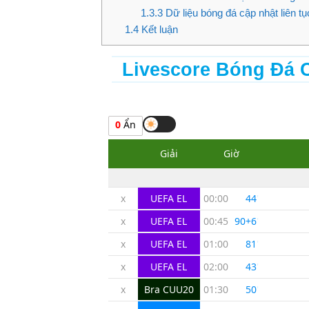
1.3.3
Dữ liệu bóng đá cập nhật liên tụ
1.4
Kết luận
Livescore Bóng Đá C
0
Ẩn
Giải
Giờ
x
UEFA EL
00:00
44
'
x
UEFA EL
00:45
90+6
'
x
UEFA EL
01:00
81
'
x
UEFA EL
02:00
43
'
x
Bra CUU20
01:30
50
'