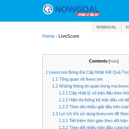
Bỏ
qua
nội
dung
NOWGOAL
K
Home
-
LiveScore
Contents
[
hide
]
1
Livescore Bóng Đá Cập Nhật Kết Quả Tức 
1.1
Tổng quan về livescore
1.2
Những thông tin quan trọng mà lives
1.2.1
Cập nhật tỷ số trận đấu theo thờ
1.2.2
Hiển thị thống kê trận đấu chi tiế
1.2.3
Theo dõi nhiều giải đấu trên toàn
1.3
Lợi ích khi sử dụng livescore để theo
1.3.1
Tiết kiệm thời gian theo dõi trận
1.3.2
Theo dõi nhiều trận đấu cùng lú