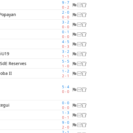
9
-
7
0
-
2
2
-
0
 Popayan
0
-
0
3
-
2
0
-
0
0
-
1
0
-
0
4
-
5
0
-
3
3
-
2
diU19
1
-
1
5
-
5
 SdE Reserves
1
-
0
1
-
2
oba II
2
-
1
5
-
4
0
-
0
0
-
0
tegui
0
-
0
1
-
3
0
-
1
9
-
0
2
-
0
2
-
1