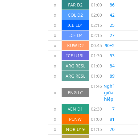
x
FAR D2
01:00
86
'
x
COL D2
02:00
42
'
x
ICE LD1
02:15
25
'
x
LCE D4
02:15
27
'
x
KUW D2
00:45
90+2
'
x
ICE U19L
01:30
53
'
x
ARG RESL
01:00
84
'
x
ARG RESL
01:00
89
'
01:45
Nghỉ
x
ENG LC
giữa
hiệp
x
VEN D1
02:30
7
'
x
PCNW
01:00
81
'
x
NOR U19
01:15
70
'