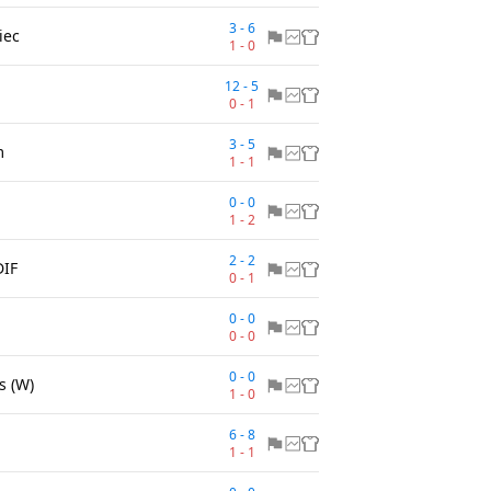
3
-
6
iec
1
-
0
12
-
5
0
-
1
3
-
5
m
1
-
1
0
-
0
1
-
2
2
-
2
DIF
0
-
1
0
-
0
0
-
0
0
-
0
s (W)
1
-
0
6
-
8
1
-
1