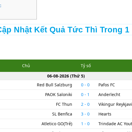
c
ập Nhật Kết Quả Tức Thì Trong 1
Chủ
Tỷ số
06-08-2026
(
Thứ 5
)
Red Bull Salzburg
0
-
0
Pafos FC
PAOK Saloniki
0
-
1
Anderlecht
FC Thun
2
-
0
Vikingur Reykjav
SL Benfica
3
-
0
Hearts
Atletico GO(Trẻ)
1
-
0
Trindade AC You