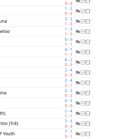
0
-
0
1
-
2
0
-
0
3
-
2
runa
1
-
0
1
-
3
Getxo
1
-
0
0
-
0
1
-
1
4
-
1
1
-
1
8
-
2
0
-
0
2
-
4
0
-
0
2
-
4
2
-
1
2
-
2
eina
0
-
2
0
-
5
0
-
0
2
-
4
th)
1
-
1
7
-
5
tin (Trẻ)
0
-
3
7
-
1
P Youth
0
-
1