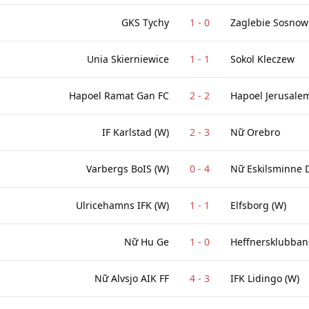
GKS Tychy
1
-
0
Zaglebie Sosnow
Unia Skierniewice
1
-
1
Sokol Kleczew
Hapoel Ramat Gan FC
2
-
2
Hapoel Jerusale
IF Karlstad (W)
2
-
3
Nữ Orebro
Varbergs BoIS (W)
0
-
4
Nữ Eskilsminne 
Ulricehamns IFK (W)
1
-
1
Elfsborg (W)
Nữ Hu Ge
1
-
0
Heffnersklubban
Nữ Alvsjo AIK FF
4
-
3
IFK Lidingo (W)