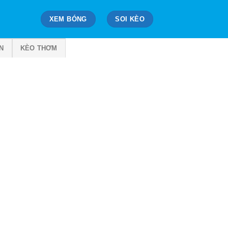
XEM BÓNG
SOI KÈO
N
KÈO THƠM