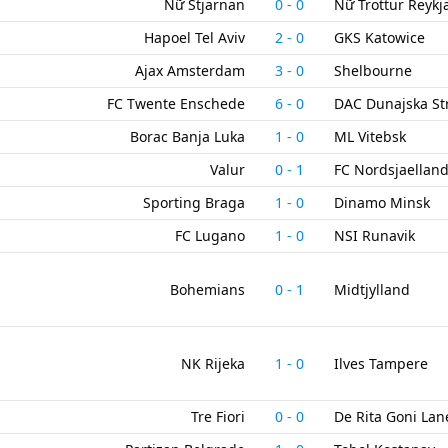
Nữ Stjarnan
0
-
0
Nữ Trottur Reykj
Hapoel Tel Aviv
2
-
0
GKS Katowice
Ajax Amsterdam
3
-
0
Shelbourne
FC Twente Enschede
6
-
0
DAC Dunajska St
Borac Banja Luka
1
-
0
ML Vitebsk
Valur
0
-
1
FC Nordsjaellan
Sporting Braga
1
-
0
Dinamo Minsk
FC Lugano
1
-
0
NSI Runavik
Bohemians
0
-
1
Midtjylland
NK Rijeka
1
-
0
Ilves Tampere
Tre Fiori
0
-
0
De Rita Goni Lan