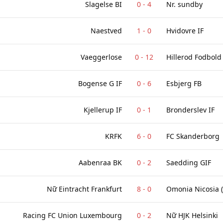
Slagelse BI
0
-
4
Nr. sundby
Naestved
1
-
0
Hvidovre IF
Vaeggerlose
0
-
12
Hillerod Fodbold
Bogense G IF
0
-
6
Esbjerg FB
Kjellerup IF
0
-
1
Bronderslev IF
KRFK
6
-
0
FC Skanderborg
Aabenraa BK
0
-
2
Saedding GIF
Nữ Eintracht Frankfurt
8
-
0
Omonia Nicosia 
Racing FC Union Luxembourg
0
-
2
Nữ HJK Helsinki