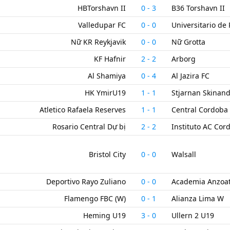
HBTorshavn II
0
-
3
B36 Torshavn II
Valledupar FC
0
-
0
Universitario de
Nữ KR Reykjavik
0
-
0
Nữ Grotta
KF Hafnir
2
-
2
Arborg
Al Shamiya
0
-
4
Al Jazira FC
HK YmirU19
1
-
1
Stjarnan Skinan
Atletico Rafaela Reserves
1
-
1
Central Cordoba
Rosario Central Dự bị
2
-
2
Instituto AC Cord
Bristol City
0
-
0
Walsall
Deportivo Rayo Zuliano
0
-
0
Academia Anzoa
Flamengo FBC (W)
0
-
1
Alianza Lima W
Heming U19
3
-
0
Ullern 2 U19