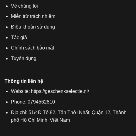
Về chúng tôi
Miễn trừ trách nhiệm
Điều khoản sử dụng
Tác giả
Chính sách bảo mật
Tuyển dụng
Thông tin liên hệ
Website:
https://geschenkselectie.nl/
Phone: 0794562810
Địa chỉ: 51/4Đ Tổ 82, Tân Thới Nhất, Quận 12, Thành
phố Hồ Chí Minh, Việt Nam