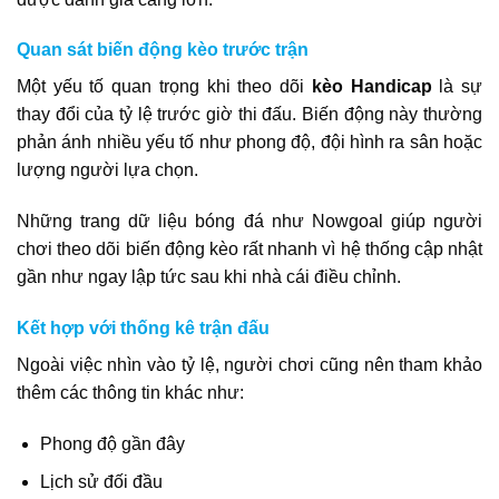
Quan sát biến động kèo trước trận
Một yếu tố quan trọng khi theo dõi
kèo Handicap
là sự
thay đổi của tỷ lệ trước giờ thi đấu. Biến động này thường
phản ánh nhiều yếu tố như phong độ, đội hình ra sân hoặc
lượng người lựa chọn.
Những trang dữ liệu bóng đá như Nowgoal giúp người
chơi theo dõi biến động kèo rất nhanh vì hệ thống cập nhật
gần như ngay lập tức sau khi nhà cái điều chỉnh.
Kết hợp với thống kê trận đấu
Ngoài việc nhìn vào tỷ lệ, người chơi cũng nên tham khảo
thêm các thông tin khác như:
Phong độ gần đây
Lịch sử đối đầu