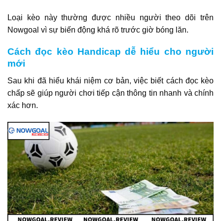
Loại kèo này thường được nhiều người theo dõi trên
Nowgoal vì sự biến động khá rõ trước giờ bóng lăn.
Cách đọc kèo Handicap dễ hiểu cho người
mới
Sau khi đã hiểu khái niệm cơ bản, việc biết cách đọc kèo
chấp sẽ giúp người chơi tiếp cận thông tin nhanh và chính
xác hơn.