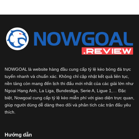
NOWGOAL
là website hàng đầu cung cấp tỷ lệ kèo bóng đá trực
tuyến nhanh và chuẩn xác. Không chỉ cập nhật kết quả liên tục,
nền tảng còn mang đến lịch thi đấu mới nhất của các giải lớn như
Ngoại Hạng Anh, La Liga, Bundesliga, Serie A, Ligue 1,… Đặc
biệt, Nowgoal cung cấp tỷ lệ kèo miễn phí với giao diện trực quan,
giúp người dùng dễ dàng theo dõi và phân tích các trận đấu yêu
thích.
Hướng dẫn