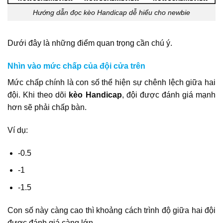
Hướng dẫn đọc kèo Handicap dễ hiểu cho newbie
Dưới đây là những điểm quan trọng cần chú ý.
Nhìn vào mức chấp của đội cửa trên
Mức chấp chính là con số thể hiện sự chênh lệch giữa hai
đội. Khi theo dõi
kèo Handicap
, đội được đánh giá mạnh
hơn sẽ phải chấp bàn.
Ví dụ:
-0.5
-1
-1.5
Con số này càng cao thì khoảng cách trình độ giữa hai đội
được đánh giá càng lớn.