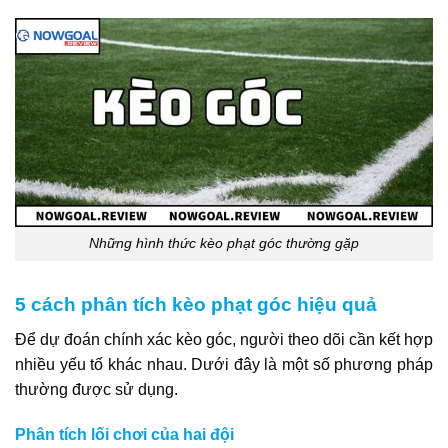
Những hình thức kèo phạt góc thường gặp
5 cách phân tích kèo phạt góc hiệu quả
Để dự đoán chính xác kèo góc, người theo dõi cần kết hợp
nhiều yếu tố khác nhau. Dưới đây là một số phương pháp
thường được sử dụng.
Phân tích lối chơi của hai đội