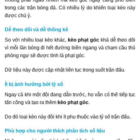
trong các trận bóng đá. Có nhiều lý do khiến loại kèo này
được chú ý.
Dễ theo dõi và dễ thống kê
So với nhiều loại kèo khác,
kèo phạt góc
khá dễ theo dõi
vì mỗi lần bóng đi hết đường biên ngang và chạm cầu thủ
phòng ngự sẽ được tính là phạt góc.
Dữ liệu này được cập nhật liên tục trong suốt trận đấu.
Ít bị ảnh hưởng bởi tỷ số
Ngay cả khi một đội đang dẫn trước, họ vẫn có thể tiếp tục
tấn công và tạo ra thêm
kèo phạt góc
.
Do đó loại kèo này đôi khi ít phụ thuộc vào tỷ số trận đấu.
Phù hợp cho người thích phân tích số liệu