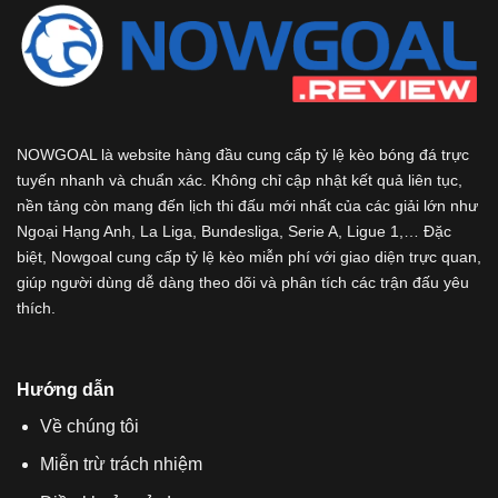
NOWGOAL
là website hàng đầu cung cấp tỷ lệ kèo bóng đá trực
tuyến nhanh và chuẩn xác. Không chỉ cập nhật kết quả liên tục,
nền tảng còn mang đến lịch thi đấu mới nhất của các giải lớn như
Ngoại Hạng Anh, La Liga, Bundesliga, Serie A, Ligue 1,… Đặc
biệt, Nowgoal cung cấp tỷ lệ kèo miễn phí với giao diện trực quan,
giúp người dùng dễ dàng theo dõi và phân tích các trận đấu yêu
thích.
Hướng dẫn
Về chúng tôi
Miễn trừ trách nhiệm