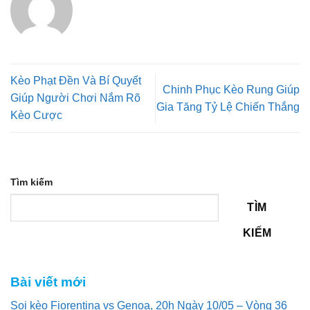
Kèo Phạt Đền Và Bí Quyết
Chinh Phục Kèo Rung Giúp
Giúp Người Chơi Nắm Rõ
Gia Tăng Tỷ Lệ Chiến Thắng
Kèo Cược
Tìm kiếm
TÌM
KIẾM
Bài viết mới
Soi kèo Fiorentina vs Genoa, 20h Ngày 10/05 – Vòng 36