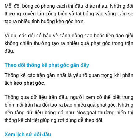
Mỗi đội bóng có phong cách thi đấu khác nhau. Những đội
thường xuyên tấn công biên và tạt bóng vào vòng cấm sẽ
tạo ra nhiều tình huống kèo góc hơn.
Ví dụ, các đội có hậu vệ cánh dâng cao hoặc tiền đạo giỏi
không chiến thường tạo ra nhiều quả phạt góc trong trận
đấu.
Theo dõi thống kê phạt góc gần đây
Thống kê các trận gần nhất là yếu tố quan trọng khi phân
tích
kèo phạt góc
.
Thông qua dữ liệu trận đấu, người xem có thể biết trung
bình mỗi trận hai đội tạo ra bao nhiêu quả phạt góc. Những
nền tảng dữ liệu bóng đá như Nowgoal thường hiển thị
thống kê chi tiết giúp người dùng dễ theo dõi.
Xem lịch sử đối đầu