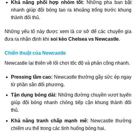
Khả năng phối hợp nhóm tốt:
Những pha ban bật
nhanh giúp đội bóng tạo ra khoảng trống trước khung
thành đối thủ.
Những yếu tố này được xem là cơ sở để các chuyên gia
đưa ra nhận định khi
soi kèo Chelsea vs Newcastle
.
Chiến thuật của Newcastle
Newcastle lại thiên về lối chơi tốc độ và phản công nhanh.
Pressing tầm cao:
Newcastle thường gây sức ép ngay
từ phần sân đối phương.
Tận dụng bóng dài:
Những đường chuyền vượt tuyến
giúp đội bóng nhanh chóng tiếp cận khung thành đối
thủ.
Khả năng tranh chấp mạnh mẽ:
Newcastle thường
chiếm ưu thế trong các tình huống bóng hai.