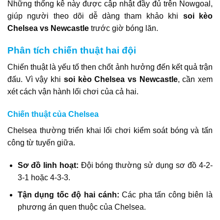
Những thống kê này được cập nhật đầy đủ trên Nowgoal,
giúp người theo dõi dễ dàng tham khảo khi
soi kèo
Chelsea vs Newcastle
trước giờ bóng lăn.
Phân tích chiến thuật hai đội
Chiến thuật là yếu tố then chốt ảnh hưởng đến kết quả trận
đấu. Vì vậy khi
soi kèo Chelsea vs Newcastle
, cần xem
xét cách vận hành lối chơi của cả hai.
Chiến thuật của Chelsea
Chelsea thường triển khai lối chơi kiểm soát bóng và tấn
công từ tuyến giữa.
Sơ đồ linh hoạt:
Đội bóng thường sử dụng sơ đồ 4-2-
3-1 hoặc 4-3-3.
Tận dụng tốc độ hai cánh:
Các pha tấn công biên là
phương án quen thuộc của Chelsea.