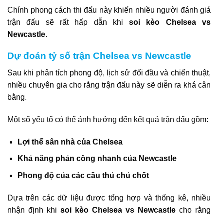
Chính phong cách thi đấu này khiến nhiều người đánh giá
trận đấu sẽ rất hấp dẫn khi
soi kèo Chelsea vs
Newcastle
.
Dự đoán tỷ số trận Chelsea vs Newcastle
Sau khi phân tích phong độ, lịch sử đối đầu và chiến thuật,
nhiều chuyên gia cho rằng trận đấu này sẽ diễn ra khá cân
bằng.
Một số yếu tố có thể ảnh hưởng đến kết quả trận đấu gồm:
Lợi thế sân nhà của Chelsea
Khả năng phản công nhanh của Newcastle
Phong độ của các cầu thủ chủ chốt
Dựa trên các dữ liệu được tổng hợp và thống kê, nhiều
nhận định khi
soi kèo Chelsea vs Newcastle
cho rằng