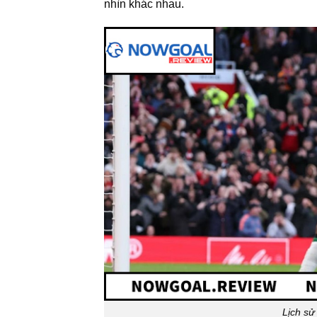
nhìn khác nhau.
Lịch sử