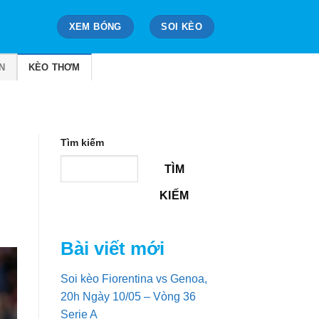
XEM BÓNG
SOI KÈO
N
KÈO THƠM
Tìm kiếm
TÌM
KIẾM
Bài viết mới
Soi kèo Fiorentina vs Genoa,
20h Ngày 10/05 – Vòng 36
Serie A