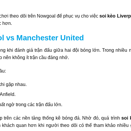
hơi theo dõi trên Nowgoal để phục vụ cho việc
soi kèo Liver
c hơn.
ol vs Manchester United
ọng khi đánh giá trận đấu giữa hai đội bóng lớn. Trong nhiều
o nên không ít trận cầu đáng nhớ.
ầu:
khi gặp nhau.
Anfield.
ất ngờ trong các trận đấu lớn.
 trên các nền tảng thống kê bóng đá. Nhờ đó, quá trình
soi 
 khách quan hơn khi người theo dõi có thể tham khảo nhiều