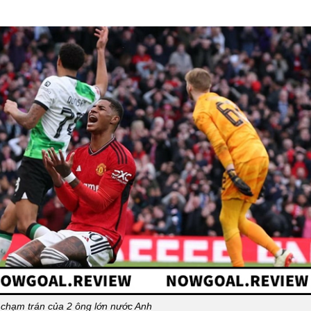
 chạm trán của 2 ông lớn nước Anh