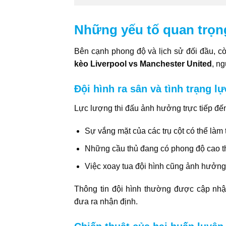
Những yếu tố quan trọn
Bên cạnh phong độ và lịch sử đối đầu, cò
kèo Liverpool vs Manchester United
, n
Đội hình ra sân và tình trạng l
Lực lượng thi đấu ảnh hưởng trực tiếp đến
Sự vắng mặt của các trụ cột có thể làm t
Những cầu thủ đang có phong độ cao th
Việc xoay tua đội hình cũng ảnh hưởng
Thông tin đội hình thường được cập nhậ
đưa ra nhận định.