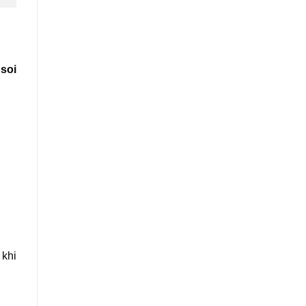
i
soi
 khi