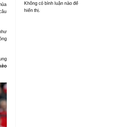
Không có bình luận nào để
 mùa
hiển thị.
 câu
 như
hóng
rung
kèo